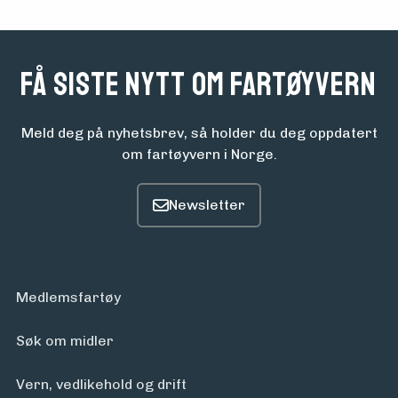
om
midler
Få siste nytt om fartøyvern
Vern,
vedlikehold
Meld deg på nyhetsbrev, så holder du deg oppdatert
om fartøyvern i Norge.
og drift
Om
foreningen
Medlemsfartøy
Aktuelt
Søk om midler
Vern, vedlikehold og drift