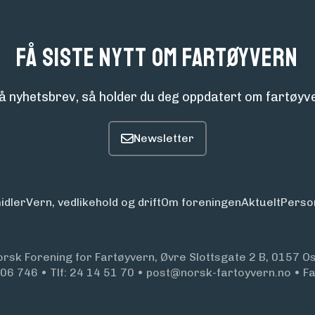
Få siste nytt om fartøyvern
å nyhetsbrev, så holder du deg oppdatert om fartøyve
idler
Vern, vedlikehold og drift
Om foreningen
Aktuelt
Perso
orsk Forening for Fartøyvern, Øvre Slottsgate 2 B, 0157 Os
906 746
•
Tlf:
24 14 51 70
•
post@norsk-fartoyvern.no
•
F