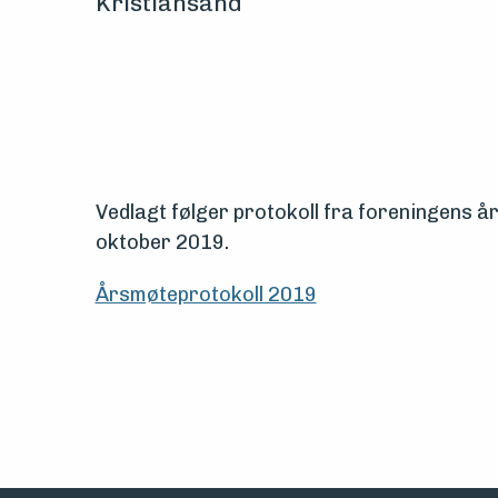
Kristiansand
Vern,
vedlikehold
og
drift
Vedlagt følger protokoll fra foreningens år
Om
oktober 2019.
foreningen
Årsmøteprotokoll 2019
Aktuelt
Arrangementer