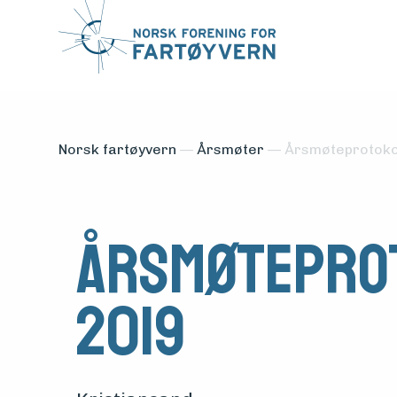
Norsk fartøyvern
—
Årsmøter
—
Årsmøteprotoko
Årsmøtepro
Medlemsfartøy
2019
Søk
om
midler