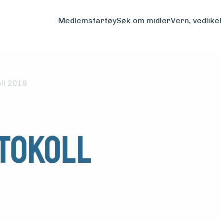
Medlemsfartøy
Søk om midler
Vern, vedlike
ll 2019
tokoll