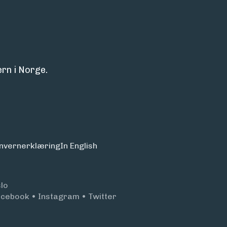
rn i Norge.
nvern­erklæring
In English
lo
acebook
•
Instagram
•
Twitter