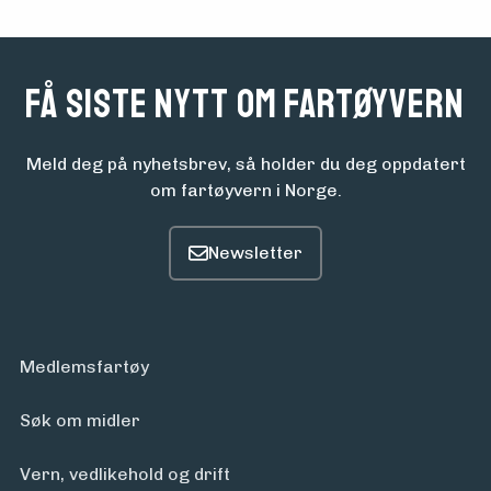
om
midler
Få siste nytt om fartøyvern
Vern,
vedlikehold
Meld deg på nyhetsbrev, så holder du deg oppdatert
om fartøyvern i Norge.
og drift
Om
foreningen
Medlemsfartøy
Aktuelt
Søk om midler
Vern, vedlikehold og drift