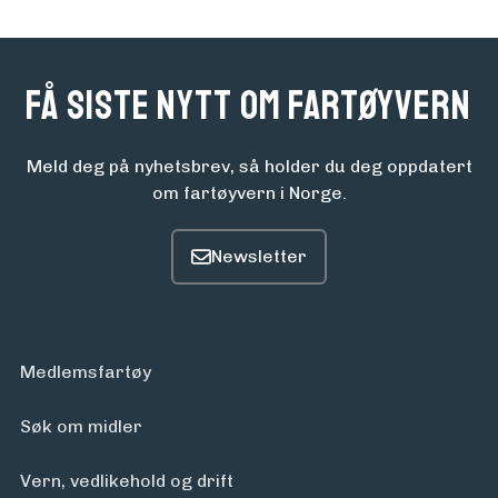
om
midler
Få siste nytt om fartøyvern
Vern,
vedlikehold
Meld deg på nyhetsbrev, så holder du deg oppdatert
om fartøyvern i Norge.
og drift
Om
foreningen
Medlemsfartøy
Aktuelt
Søk om midler
Vern, vedlikehold og drift