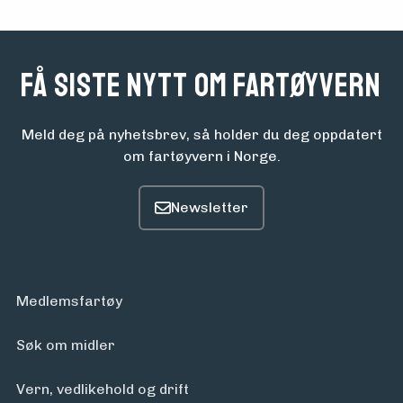
om
midler
Få siste nytt om fartøyvern
Vern,
vedlikehold
Meld deg på nyhetsbrev, så holder du deg oppdatert
om fartøyvern i Norge.
og drift
Om
foreningen
Medlemsfartøy
Aktuelt
Søk om midler
Vern, vedlikehold og drift